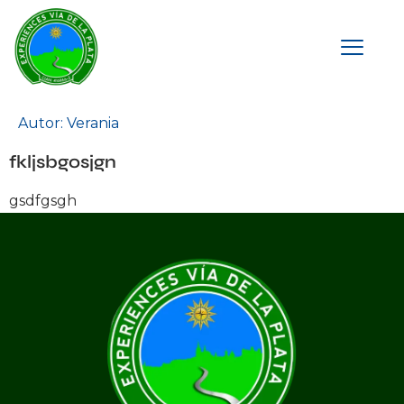
Autor:
Verania
fkljsbgosjgn
gsdfgsgh