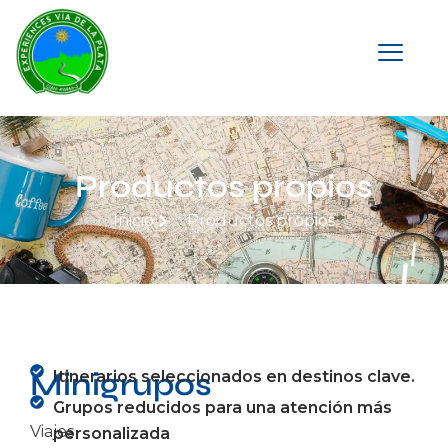
Productos propios
Inicio
Productos propios
Minigrupos
Itinerarios seleccionados en destinos clave.
Grupos reducidos para una atención más
Viajes
personalizada