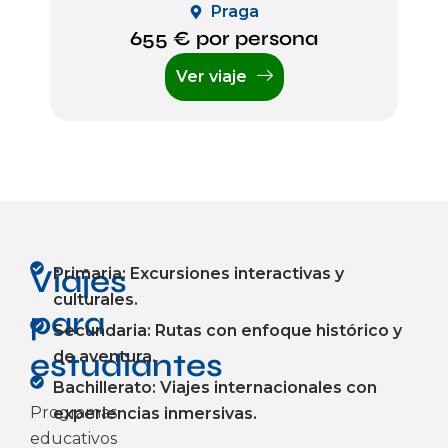
Praga
655 € por persona
Ver viaje
Viajes
Primaria: Excursiones interactivas y
culturales.
para
Secundaria: Rutas con enfoque histórico y
estudiantes
de aventura.
Bachillerato: Viajes internacionales con
Programas
experiencias inmersivas.
educativos