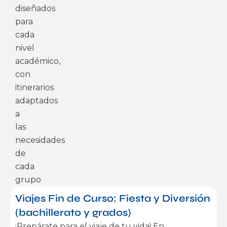
diseñados
para
cada
nivel
académico,
con
itinerarios
adaptados
a
las
necesidades
de
cada
grupo
Viajes Fin de Curso: Fiesta y Diversión
(bachillerato y grados)
¡Prepárate para el viaje de tu vida! En