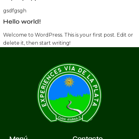
gsdfgsgh
Hello world!
Welcome to WordPress. This is your first post. Edit or
delete it, then start writing!
Menú
Contacto