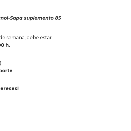
anoi-Sapa suplemento 85
n de semana, debe estar
0 h.
)
porte
tereses!