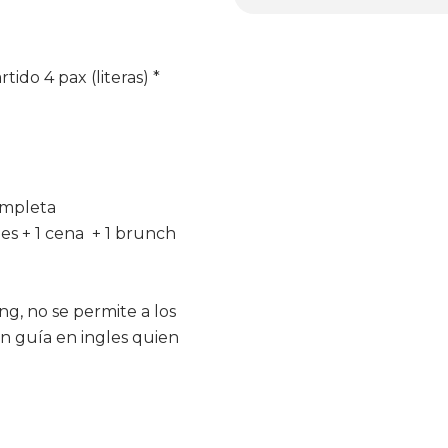
ido 4 pax (literas) *
ompleta
es + 1 cena + 1 brunch
ng, no se permite a los
un guía en ingles quien